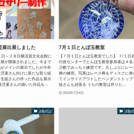
芸展出展しました
7月１日とんぼ玉教室
２４日～２８日横須賀文化会館に
【７月１日とんぼ玉教室でした】 ７/１日
芸展が開催されました。今まで
行政センターでとんぼ玉教室参加者は４名
品がメインの展示でしたが今年
少数でみっちり練習です。久しぶりにレー
校児童さん向けに新たな取り組
棒の練習。写真はレース棒をディスクに巻
、生徒さんの作った作品も展示
てインサイドアウトしたペンダントトップ
校児童さんの描いた作品を...
徒さんも頑張る うちの教室は作りた...
2023年7月4日
活動日記
活動