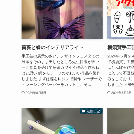
薔薇と蝶のインテリアライト
横須賀手工
手工芸の展示のさい、デザインフェスタでの
2024年５月
展示をそのまま出したところ先生目玉が怖い
て横須賀手工
～と意見を受けて急遽カワイイ作品も作らね
はとんぼ玉作
ばと思い 蝶をモチーフのかわいい作品を製作
に入って不登
しました まずは蝶をレジンで製作 レーザーで
みをしており
トレーシングペーパーをカットし、そ...
しました 不登
2024年6月5日
2024年6月3日
活動日記