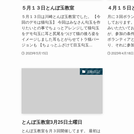
５月１３日とんぼ玉教室
４月１５日
５月１３日は川崎とんぼ玉教室でした。 【今
月に３回ボラ
回のデモは猫勾玉】 今回はみなさん勾玉を作
しております
りたいとの事でちょっとアレンジして猫勾玉
みいただいて
をデモ勾玉に耳と尻尾をつけて猫の後ろ姿を
が、参加の条
イメージしました耳もとがらせてトラ猫バー
ボランティア
ジョンも 【ちょっとふざけて目玉勾玉...
り、それに参加
2023年5月15日
2023年4月18日
活動日記
とんぼ玉教室3月25日土曜日
とんぼ玉教室を月３回開催してます。 最初は