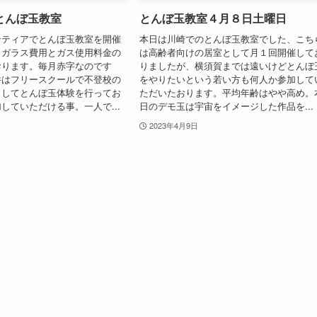
とんぼ玉教室
とんぼ玉教室４月８日土曜日
ンティアでとんぼ玉教室を開催
本日は川崎でのとんぼ玉教室でした、こち
。ガラス費用とガス使用料金の
は高齢者向けの居室として月１回開催して
おります。毎月赤字なのです
りましたが、横須賀までは遠いけどとんぼ
件はフリースクールで不登校の
をやりたいという若い方も何人か参加して
としてとんぼ玉体験を行ってお
ただいたおります。平均年齢はやや高め。
していただける事。一人で...
日のデモ玉は宇宙をイメージした作品を...
2023年4月9日