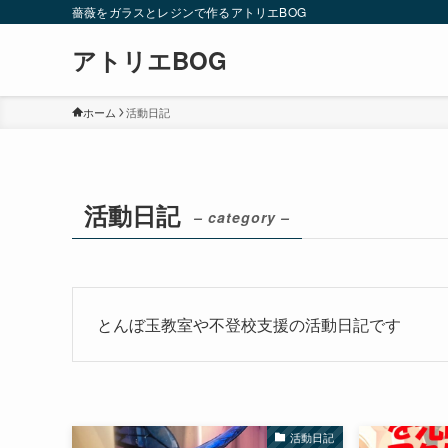
薔薇をガラスとレジンで作るアトリエBOG
アトリエBOG
ホーム
活動日記
活動日記
– category –
とんぼ玉教室や不登校支援の活動日記です
活動日記