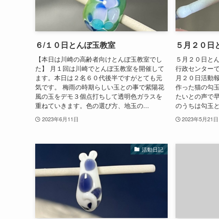
６/１０日とんぼ玉教室
５月２０日
【本日は川崎の高齢者向けとんぼ玉教室でし
５月２０日とん
た】 月１回は川崎でとんぼ玉教室を開催して
行政センター
ます。本日は２名６０代後半ですがとても元
月２０日活動報
気です。 梅雨の時期らしい玉との事で紫陽花
作った猫の勾
風の玉をデモ３個点打ちして透明色ガラスを
たいとの声で
重ねていきます。色の選び方、地玉の...
のうちは勾玉と
2023年6月11日
2023年5月21日
活動日記