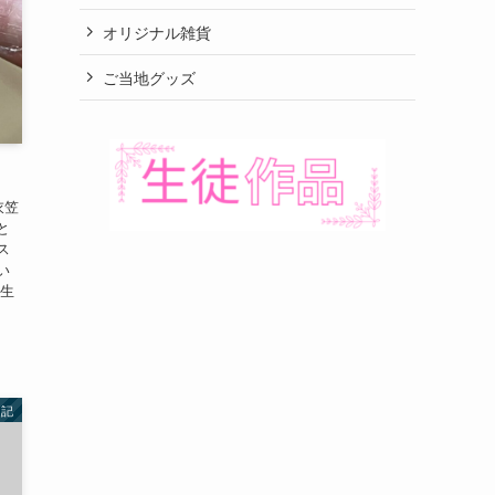
オリジナル雑貨
ご当地グッズ
衣笠
と
ス
い
 生
日記