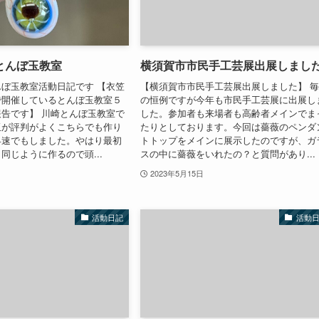
とんぼ玉教室
横須賀市市民手工芸展出展しまし
ぼ玉教室活動日記です 【衣笠
【横須賀市市民手工芸展出展しました】 
で開催しているとんぼ玉教室５
の恒例ですが今年も市民手工芸展に出展し
告です】 川崎とんぼ玉教室で
した。参加者も来場者も高齢者メインでま
玉が評判がよくこちらでも作り
たりとしております。今回は薔薇のペンダ
早速でもしました。やはり最初
トトップをメインに展示したのですが、ガ
同じように作るので頭...
スの中に薔薇をいれたの？と質問があり...
2023年5月15日
活動日記
活動