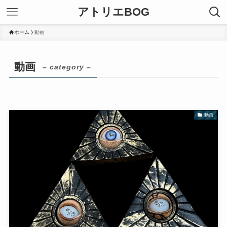
アトリエBOG
ホーム
動画
動画
– category –
動画